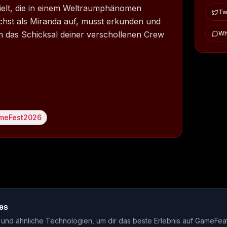
pielt, die in einem Weltraumphänomen
Twi
chst als Miranda auf, musst erkunden und
 um das Schicksal deiner verschollenen Crew
Wh
meFest2026
es
ase-Kalender
Events
Genre-Guides
Most Wanted
Host-Interv
nd ähnliche Technologien, um dir das beste Erlebnis auf GameFea