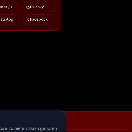
tter / X
Bluesky
atsApp
Facebook
iews
Episode-Recaps
FAQ
ture zu bieten. Dazu gehören