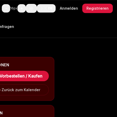
🇩🇪
−
+
Anmelden
Registrieren
16
px
DE
mfragen
ONEN
Vorbestellen / Kaufen
Zurück zum Kalender
EN