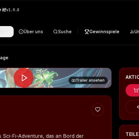
it!
v
1.9.0
ty
Über uns
Suche
Gewinnspiele
U
vage
AKTI
Trailer ansehen
TEIL
es Sci-Fi-Adventure, das an Bord der