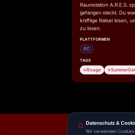
Raumstation A.R.E.S. s
gefangen steckt. Du wa
knifflige Rätsel lösen,
zu lösen.
PLATTFORMEN
PC
TAGS
Rivage
SummerGa
Datenschutz & Cooki
Episodenbibliothek
Rele
Wir verwenden Cookies u