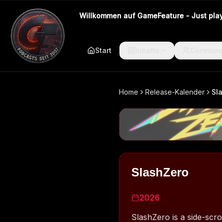
Willkommen auf GameFeature - Just play 
Start
Inhalte
Communi
Home
Release-Kalender
Sl
SlashZero
2026
SlashZero is a side-scro