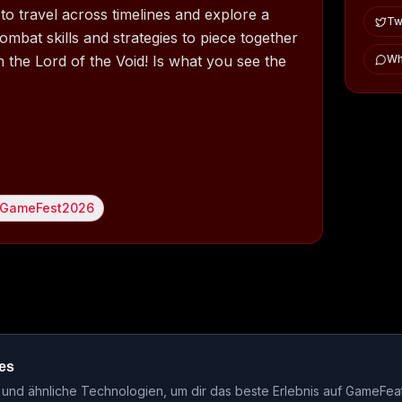
to travel across timelines and explore a
Twi
mbat skills and strategies to piece together
 the Lord of the Void! Is what you see the
Wh
GameFest2026
es
ase-Kalender
Events
Genre-Guides
Most Wanted
Host-Interv
nd ähnliche Technologien, um dir das beste Erlebnis auf GameFea