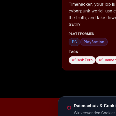
Timehacker, your job is 
cyberpunk world, use co
the truth, and take down
truth?
PLATTFORMEN
PC
PlayStation
TAGS
SlashZero
Summer
Datenschutz & Cooki
Episodenbibliothek
Rele
Wir verwenden Cookies u