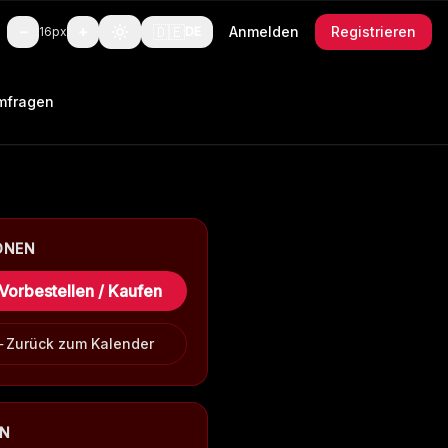
🇩🇪
−
+
Anmelden
Registrieren
16
px
DE
mfragen
ONEN
Vorbestellen / Kaufen
Zurück zum Kalender
EN