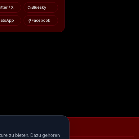
tter / X
Bluesky
atsApp
Facebook
iews
Episode-Recaps
FAQ
ture zu bieten. Dazu gehören