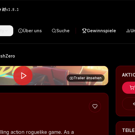
it!
v
1.8.1
ty
Über uns
Suche
Gewinnspiele
U
ashZero
AKTI
Trailer ansehen
TEIL
lling action roguelike game. As a