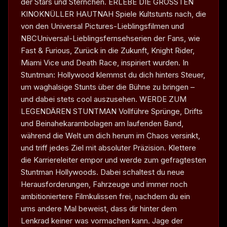
der Stars und Sternchen. ERLEBE DIE GRÖSSTEN
KINOKNÜLLER HAUTNAH Spiele Kultstunts nach, die
von den Universal Pictures-Lieblingsfilmen und
NBCUniversal-Lieblingsfernsehserien der Fans, wie
Fast & Furious, Zurück in die Zukunft, Knight Rider,
Miami Vice und Death Race, inspiriert wurden. In
Stuntman: Hollywood klemmst du dich hinters Steuer,
um waghalsige Stunts über die Bühne zu bringen –
und dabei stets cool auszusehen. WERDE ZUM
LEGENDÄREN STUNTMAN Vollführe Sprünge, Drifts
und Beinahekarambolagen am laufenden Band,
während die Welt um dich herum im Chaos versinkt,
und triff jedes Ziel mit absoluter Präzision. Klettere
die Karriereleiter empor und werde zum gefragtesten
Stuntman Hollywoods. Dabei schaltest du neue
Herausforderungen, Fahrzeuge und immer noch
ambitioniertere Filmkulissen frei, nachdem du ein
ums andere Mal beweist, dass dir hinter dem
Lenkrad keiner was vormachen kann. Jage der