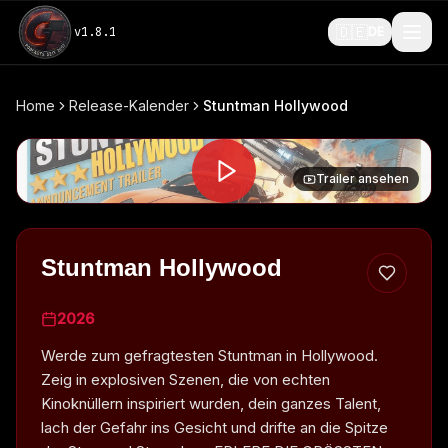
🇩🇪
v
1.8.1
DE
Home
Release-Kalender
Stuntman Hollywood
Trailer ansehen
Stuntman Hollywood
2026
Werde zum gefragtesten Stuntman in Hollywood.
Zeig in explosiven Szenen, die von echten
Kinoknüllern inspiriert wurden, dein ganzes Talent,
lach der Gefahr ins Gesicht und drifte an die Spitze