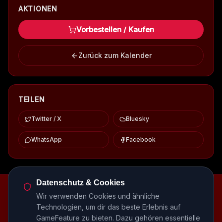
AKTIONEN
Vorbestellen / Kaufen
Zurück zum Kalender
TEILEN
Twitter / X
Bluesky
WhatsApp
Facebook
Datenschutz & Cookies
Episodenbibliothek
Release-Kalender
Events
Wir verwenden Cookies und ähnliche
Genre-Guides
Most Wanted
Host-Interviews
Technologien, um dir das beste Erlebnis auf
Episode-Recaps
FAQ
GameFeature zu bieten. Dazu gehören essentielle