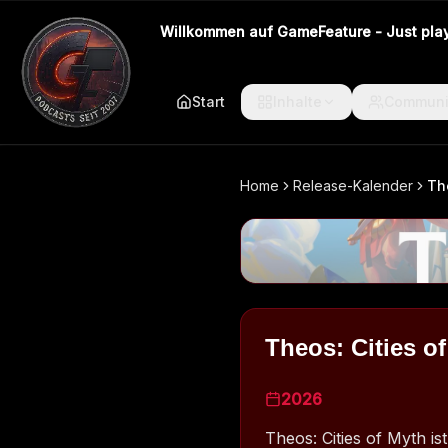
Willkommen auf GameFeature - Just play 
Start
Inhalte
Communi
Home
Release-Kalender
Th
Theos: Cities o
2026
Theos: Cities of Myth is