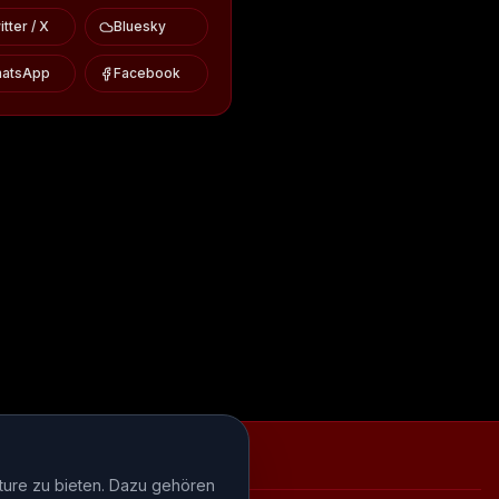
tter / X
Bluesky
atsApp
Facebook
iews
Episode-Recaps
FAQ
ture zu bieten. Dazu gehören