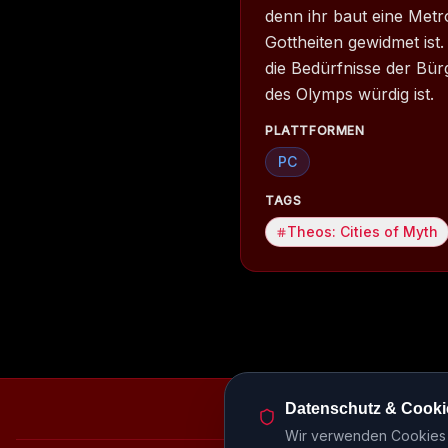
denn ihr baut eine Metr
Gottheiten gewidmet ist. 
die Bedürfnisse der Bürg
des Olymps würdig ist.
PLATTFORMEN
PC
TAGS
Theos: Cities of Myth
Datenschutz & Cooki
Episodenbibliothek
Rele
Wir verwenden Cookies u