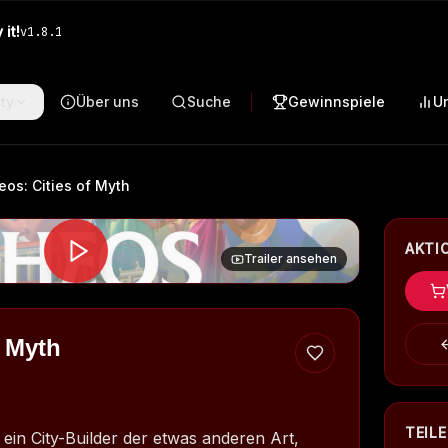
it!
v
1.8.1
ty
Über uns
Suche
Gewinnspiele
U
eos: Cities of Myth
AKTI
Trailer ansehen
f Myth
TEIL
t ein City-Builder der etwas anderen Art,