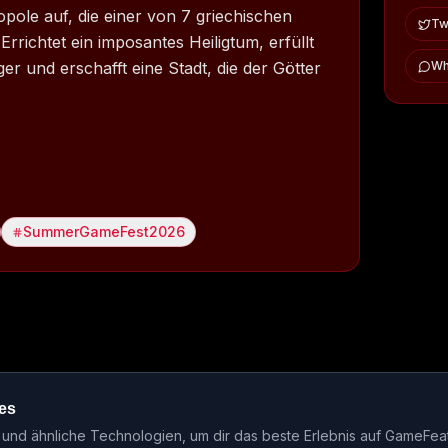
opole auf, die einer von 7 griechischen
Twi
Errichtet ein imposantes Heiligtum, erfüllt
er und erschafft eine Stadt, die der Götter
Wh
SummerGameFest2026
es
ase-Kalender
Events
Genre-Guides
Most Wanted
Host-Interv
nd ähnliche Technologien, um dir das beste Erlebnis auf GameFea