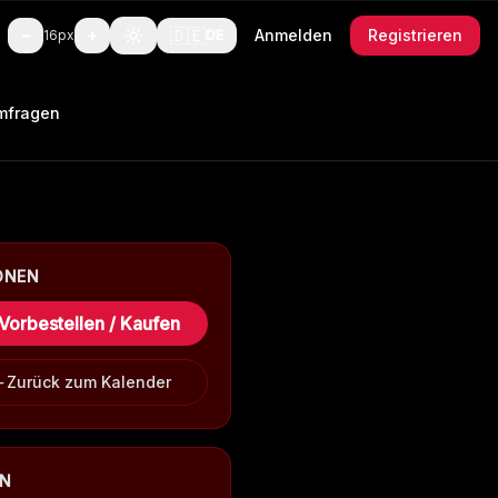
🇩🇪
−
+
Anmelden
Registrieren
16
px
DE
mfragen
ONEN
Vorbestellen / Kaufen
Zurück zum Kalender
EN