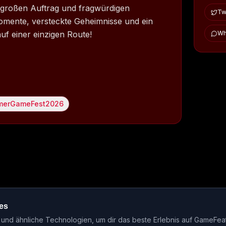
m großen Auftrag und fragwürdigen
Twi
mente, versteckte Geheimnisse und ein
uf einer einzigen Route!
Wh
erGameFest2026
es
ase-Kalender
Events
Genre-Guides
Most Wanted
Host-Interv
nd ähnliche Technologien, um dir das beste Erlebnis auf GameFea