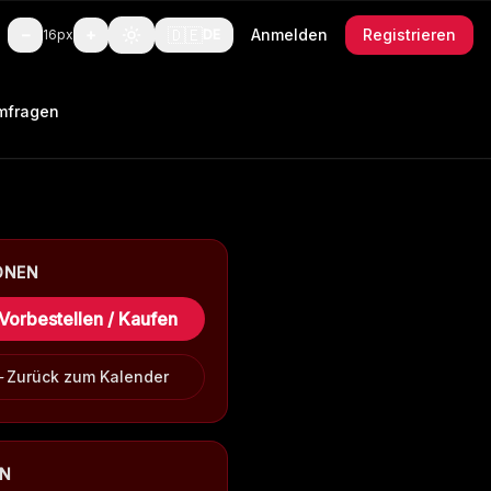
🇩🇪
−
+
Anmelden
Registrieren
16
px
DE
mfragen
ONEN
Vorbestellen / Kaufen
Zurück zum Kalender
EN