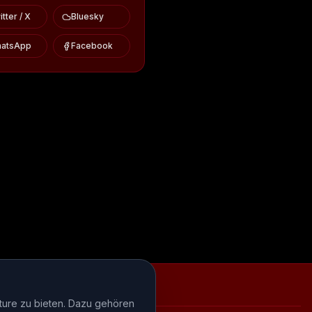
tter / X
Bluesky
atsApp
Facebook
iews
Episode-Recaps
FAQ
ture zu bieten. Dazu gehören