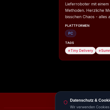
Lieferroboter mit eine
Methoden. Herzliche Mo
bisschen Chaos - alles a
PLATTFORMEN
PC
TAGS
Tiny Delivery
Summ
Datenschutz & Cooki
Episodenbibliothek
Rele
Wir verwenden Cookies u