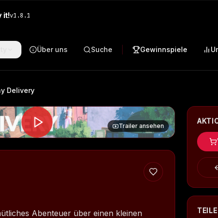
it!
v
1.8.1
ty
Über uns
Suche
Gewinnspiele
U
ny Delivery
AKTI
Trailer ansehen
TEIL
emütliches Abenteuer über einen kleinen