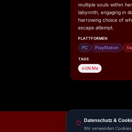
multiple souls within h
labyrinth, engaging in d
harrowing choice of whi
escape attempt.
PLATTFORMEN
PC
PlayStation
Sw
TAGS
UN:Me
Datenschutz & Cooki
Episodenbibliothek
Rele
Wir verwenden Cookies u