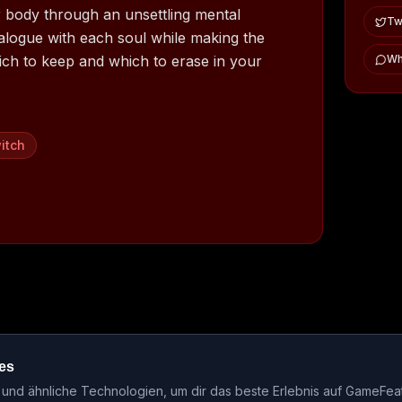
er body through an unsettling mental
Twi
ialogue with each soul while making the
ch to keep and which to erase in your
Wh
itch
es
ase-Kalender
Events
Genre-Guides
Most Wanted
Host-Interv
nd ähnliche Technologien, um dir das beste Erlebnis auf GameFea