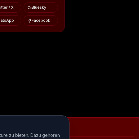
tter / X
Bluesky
atsApp
Facebook
iews
Episode-Recaps
FAQ
ture zu bieten. Dazu gehören