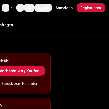
🇩🇪
−
+
Anmelden
Registrieren
16
px
DE
mfragen
ONEN
Vorbestellen / Kaufen
Zurück zum Kalender
EN