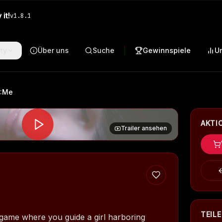
it!
v
1.8.1
ty
Über uns
Suche
Gewinnspiele
U
:Me
AKTI
Trailer ansehen
TEIL
game where you guide a girl harboring