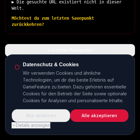
▶ Die gesuchte URL existiert nicht in dieser
Welt.
Möchtest du zum letzten Savepunkt
zurückkehren?
↩ Letzter Savepunkt
🏠 Zurück zur Basis
Datenschutz & Cookies
Wir verwenden Cookies und ähnliche
Technologien, um dir das beste Erlebnis auf
INSERT COIN TO CONTINUE...
GameFeature zu bieten. Dazu gehören essentielle
Cookies für den Betrieb der Seite sowie optionale
Cookies für Analysen und personalisierte Inhalte.
Alle ablehnen
Alle akzeptieren
Details anzeigen