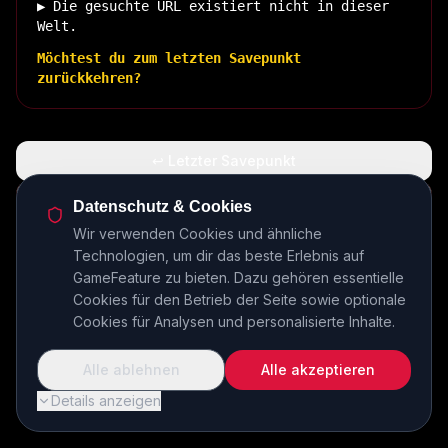
▶ Die gesuchte URL existiert nicht in dieser
Welt.
Möchtest du zum letzten Savepunkt
zurückkehren?
↩ Letzter Savepunkt
🏠 Zurück zur Basis
Datenschutz & Cookies
Wir verwenden Cookies und ähnliche
Technologien, um dir das beste Erlebnis auf
INSERT COIN TO CONTINUE...
GameFeature zu bieten. Dazu gehören essentielle
Cookies für den Betrieb der Seite sowie optionale
Cookies für Analysen und personalisierte Inhalte.
Alle ablehnen
Alle akzeptieren
Details anzeigen