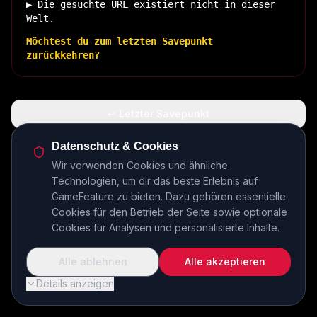
▶ Die gesuchte URL existiert nicht in dieser
Welt.
Möchtest du zum letzten Savepunkt
zurückkehren?
↩ Letzter Savepunkt
🏠 Zurück zur Basis
Datenschutz & Cookies
Wir verwenden Cookies und ähnliche
Technologien, um dir das beste Erlebnis auf
INSERT COIN TO CONTINUE...
GameFeature zu bieten. Dazu gehören essentielle
Cookies für den Betrieb der Seite sowie optionale
Cookies für Analysen und personalisierte Inhalte.
Alle ablehnen
Alle akzeptieren
Details anzeigen