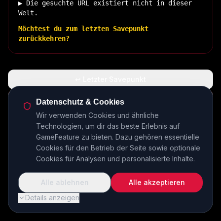
▶ Die gesuchte URL existiert nicht in dieser
Welt.
Möchtest du zum letzten Savepunkt
zurückkehren?
↩ Letzter Savepunkt
🏠 Zurück zur Basis
Datenschutz & Cookies
Wir verwenden Cookies und ähnliche
Technologien, um dir das beste Erlebnis auf
INSERT COIN TO CONTINUE...
GameFeature zu bieten. Dazu gehören essentielle
Cookies für den Betrieb der Seite sowie optionale
Cookies für Analysen und personalisierte Inhalte.
Alle ablehnen
Alle akzeptieren
Details anzeigen