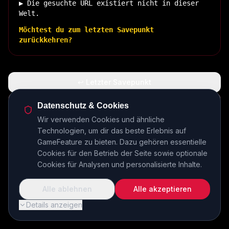
▶ Die gesuchte URL existiert nicht in dieser
Welt.
Möchtest du zum letzten Savepunkt
zurückkehren?
↩ Letzter Savepunkt
🏠 Zurück zur Basis
Datenschutz & Cookies
Wir verwenden Cookies und ähnliche
Technologien, um dir das beste Erlebnis auf
INSERT COIN TO CONTINUE...
GameFeature zu bieten. Dazu gehören essentielle
Cookies für den Betrieb der Seite sowie optionale
Cookies für Analysen und personalisierte Inhalte.
Alle ablehnen
Alle akzeptieren
Details anzeigen