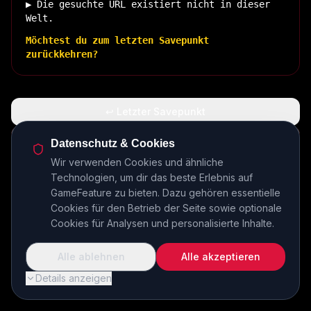
▶ Die gesuchte URL existiert nicht in dieser
Welt.
Möchtest du zum letzten Savepunkt
zurückkehren?
↩ Letzter Savepunkt
🏠 Zurück zur Basis
Datenschutz & Cookies
Wir verwenden Cookies und ähnliche
Technologien, um dir das beste Erlebnis auf
INSERT COIN TO CONTINUE...
GameFeature zu bieten. Dazu gehören essentielle
Cookies für den Betrieb der Seite sowie optionale
Cookies für Analysen und personalisierte Inhalte.
Alle ablehnen
Alle akzeptieren
Details anzeigen