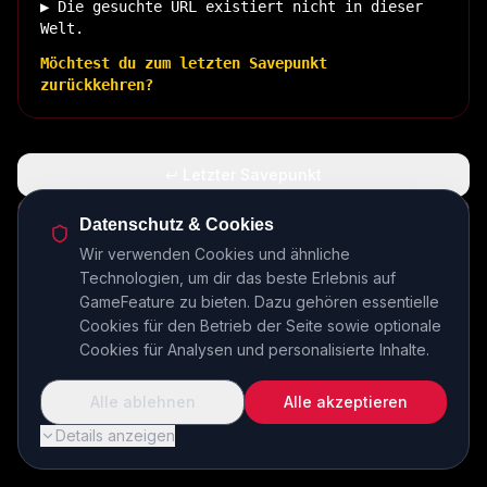
▶ Die gesuchte URL existiert nicht in dieser
Welt.
Möchtest du zum letzten Savepunkt
zurückkehren?
↩ Letzter Savepunkt
🏠 Zurück zur Basis
Datenschutz & Cookies
Wir verwenden Cookies und ähnliche
Technologien, um dir das beste Erlebnis auf
INSERT COIN TO CONTINUE...
GameFeature zu bieten. Dazu gehören essentielle
Cookies für den Betrieb der Seite sowie optionale
Cookies für Analysen und personalisierte Inhalte.
Alle ablehnen
Alle akzeptieren
Details anzeigen