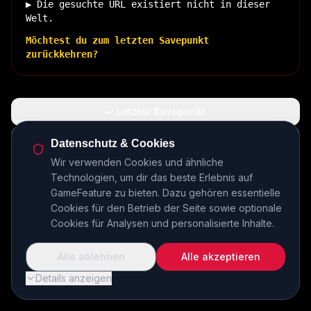
▶ Die gesuchte URL existiert nicht in dieser
Welt.
Möchtest du zum letzten Savepunkt
zurückkehren?
↩ Letzter Savepunkt
🏠 Zurück zur Basis
Datenschutz & Cookies
Wir verwenden Cookies und ähnliche
Technologien, um dir das beste Erlebnis auf
INSERT COIN TO CONTINUE...
GameFeature zu bieten. Dazu gehören essentielle
Cookies für den Betrieb der Seite sowie optionale
Cookies für Analysen und personalisierte Inhalte.
Alle ablehnen
Alle akzeptieren
Details anzeigen