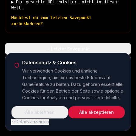
▶ Die gesuchte URL existiert nicht in dieser
Welt.
Möchtest du zum letzten Savepunkt
zurückkehren?
↩ Letzter Savepunkt
🏠 Zurück zur Basis
Datenschutz & Cookies
Wir verwenden Cookies und ähnliche
Technologien, um dir das beste Erlebnis auf
INSERT COIN TO CONTINUE...
GameFeature zu bieten. Dazu gehören essentielle
Cookies für den Betrieb der Seite sowie optionale
Cookies für Analysen und personalisierte Inhalte.
Alle ablehnen
Alle akzeptieren
Details anzeigen