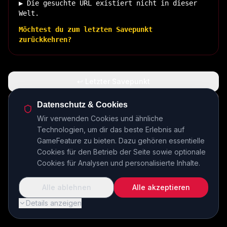
▶ Die gesuchte URL existiert nicht in dieser
Welt.
Möchtest du zum letzten Savepunkt
zurückkehren?
↩ Letzter Savepunkt
🏠 Zurück zur Basis
Datenschutz & Cookies
Wir verwenden Cookies und ähnliche
Technologien, um dir das beste Erlebnis auf
INSERT COIN TO CONTINUE...
GameFeature zu bieten. Dazu gehören essentielle
Cookies für den Betrieb der Seite sowie optionale
Cookies für Analysen und personalisierte Inhalte.
Alle ablehnen
Alle akzeptieren
Details anzeigen