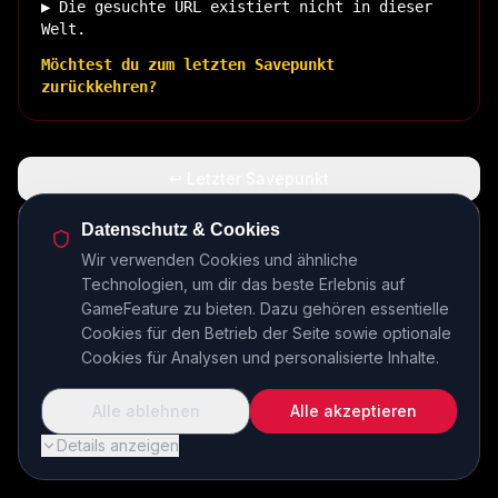
▶ Die gesuchte URL existiert nicht in dieser
Welt.
Möchtest du zum letzten Savepunkt
zurückkehren?
↩ Letzter Savepunkt
🏠 Zurück zur Basis
Datenschutz & Cookies
Wir verwenden Cookies und ähnliche
Technologien, um dir das beste Erlebnis auf
INSERT COIN TO CONTINUE...
GameFeature zu bieten. Dazu gehören essentielle
Cookies für den Betrieb der Seite sowie optionale
Cookies für Analysen und personalisierte Inhalte.
Alle ablehnen
Alle akzeptieren
Details anzeigen