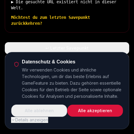
▶ Die gesuchte URL existiert nicht in dieser
Welt.
Möchtest du zum letzten Savepunkt
zurückkehren?
↩ Letzter Savepunkt
🏠 Zurück zur Basis
Datenschutz & Cookies
Wir verwenden Cookies und ähnliche
Technologien, um dir das beste Erlebnis auf
INSERT COIN TO CONTINUE...
GameFeature zu bieten. Dazu gehören essentielle
Cookies für den Betrieb der Seite sowie optionale
Cookies für Analysen und personalisierte Inhalte.
Alle ablehnen
Alle akzeptieren
Details anzeigen