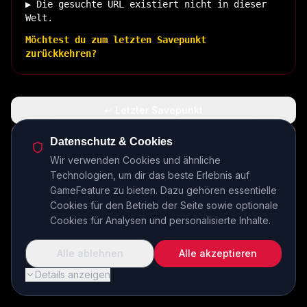
▶ Die gesuchte URL existiert nicht in dieser
Welt.
Möchtest du zum letzten Savepunkt
zurückkehren?
↩ Letzter Savepunkt
🏠 Zurück zur Basis
Datenschutz & Cookies
Wir verwenden Cookies und ähnliche
Technologien, um dir das beste Erlebnis auf
INSERT COIN TO CONTINUE...
GameFeature zu bieten. Dazu gehören essentielle
Cookies für den Betrieb der Seite sowie optionale
Cookies für Analysen und personalisierte Inhalte.
Alle ablehnen
Alle akzeptieren
Details anzeigen