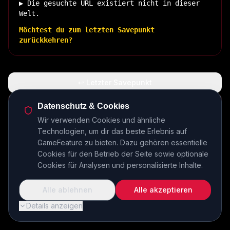
▶ Die gesuchte URL existiert nicht in dieser
Welt.
Möchtest du zum letzten Savepunkt
zurückkehren?
↩ Letzter Savepunkt
🏠 Zurück zur Basis
Datenschutz & Cookies
Wir verwenden Cookies und ähnliche
Technologien, um dir das beste Erlebnis auf
INSERT COIN TO CONTINUE...
GameFeature zu bieten. Dazu gehören essentielle
Cookies für den Betrieb der Seite sowie optionale
Cookies für Analysen und personalisierte Inhalte.
Alle ablehnen
Alle akzeptieren
Details anzeigen