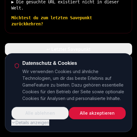
▶ Die gesuchte URL existiert nicht in dieser
Welt.
Möchtest du zum letzten Savepunkt
zurückkehren?
↩ Letzter Savepunkt
🏠 Zurück zur Basis
Datenschutz & Cookies
Wir verwenden Cookies und ähnliche
Technologien, um dir das beste Erlebnis auf
INSERT COIN TO CONTINUE...
GameFeature zu bieten. Dazu gehören essentielle
Cookies für den Betrieb der Seite sowie optionale
Cookies für Analysen und personalisierte Inhalte.
Alle ablehnen
Alle akzeptieren
Details anzeigen