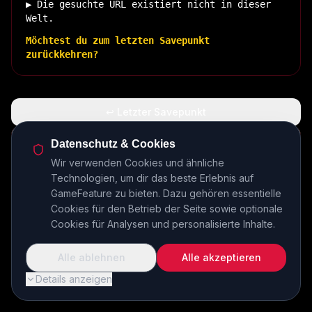
▶ Die gesuchte URL existiert nicht in dieser
Welt.
Möchtest du zum letzten Savepunkt
zurückkehren?
↩ Letzter Savepunkt
🏠 Zurück zur Basis
Datenschutz & Cookies
Wir verwenden Cookies und ähnliche
Technologien, um dir das beste Erlebnis auf
INSERT COIN TO CONTINUE...
GameFeature zu bieten. Dazu gehören essentielle
Cookies für den Betrieb der Seite sowie optionale
Cookies für Analysen und personalisierte Inhalte.
Alle ablehnen
Alle akzeptieren
Details anzeigen