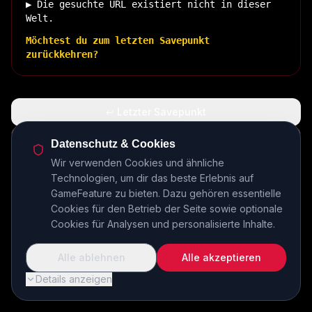
▶ Die gesuchte URL existiert nicht in dieser
Welt.
Möchtest du zum letzten Savepunkt
zurückkehren?
↩ Letzter Savepunkt
🏠 Zurück zur Basis
Datenschutz & Cookies
Wir verwenden Cookies und ähnliche
Technologien, um dir das beste Erlebnis auf
INSERT COIN TO CONTINUE...
GameFeature zu bieten. Dazu gehören essentielle
Cookies für den Betrieb der Seite sowie optionale
Cookies für Analysen und personalisierte Inhalte.
Alle ablehnen
Alle akzeptieren
Details anzeigen