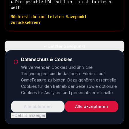
▶ Die gesuchte URL existiert nicht in dieser
Welt.
Möchtest du zum letzten Savepunkt
zurückkehren?
↩ Letzter Savepunkt
🏠 Zurück zur Basis
Datenschutz & Cookies
Wir verwenden Cookies und ähnliche
Technologien, um dir das beste Erlebnis auf
INSERT COIN TO CONTINUE...
GameFeature zu bieten. Dazu gehören essentielle
Cookies für den Betrieb der Seite sowie optionale
Cookies für Analysen und personalisierte Inhalte.
Alle ablehnen
Alle akzeptieren
Details anzeigen