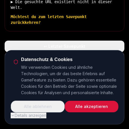
▶ Die gesuchte URL existiert nicht in dieser
Welt.
Möchtest du zum letzten Savepunkt
zurückkehren?
↩ Letzter Savepunkt
🏠 Zurück zur Basis
Datenschutz & Cookies
Wir verwenden Cookies und ähnliche
Technologien, um dir das beste Erlebnis auf
INSERT COIN TO CONTINUE...
GameFeature zu bieten. Dazu gehören essentielle
Cookies für den Betrieb der Seite sowie optionale
Cookies für Analysen und personalisierte Inhalte.
Alle ablehnen
Alle akzeptieren
Details anzeigen