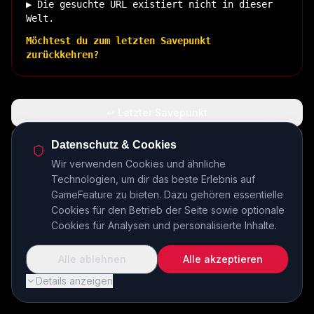
▶ Die gesuchte URL existiert nicht in dieser
Welt.
Möchtest du zum letzten Savepunkt
zurückkehren?
↩ Letzter Savepunkt
🏠 Zurück zur Basis
Datenschutz & Cookies
Wir verwenden Cookies und ähnliche
Technologien, um dir das beste Erlebnis auf
INSERT COIN TO CONTINUE...
GameFeature zu bieten. Dazu gehören essentielle
Cookies für den Betrieb der Seite sowie optionale
Cookies für Analysen und personalisierte Inhalte.
Alle ablehnen
Alle akzeptieren
Details anzeigen