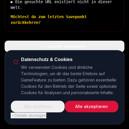
▶ Die gesuchte URL existiert nicht in dieser
Welt.
Möchtest du zum letzten Savepunkt
zurückkehren?
↩ Letzter Savepunkt
🏠 Zurück zur Basis
Datenschutz & Cookies
Wir verwenden Cookies und ähnliche
Technologien, um dir das beste Erlebnis auf
INSERT COIN TO CONTINUE...
GameFeature zu bieten. Dazu gehören essentielle
Cookies für den Betrieb der Seite sowie optionale
Cookies für Analysen und personalisierte Inhalte.
Alle ablehnen
Alle akzeptieren
Details anzeigen