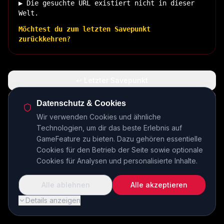
▶ Die gesuchte URL existiert nicht in dieser
Welt.
Möchtest du zum letzten Savepunkt
zurückkehren?
↩ Letzter Savepunkt
🏠 Zurück zur Basis
Datenschutz & Cookies
Wir verwenden Cookies und ähnliche
Technologien, um dir das beste Erlebnis auf
INSERT COIN TO CONTINUE...
GameFeature zu bieten. Dazu gehören essentielle
Cookies für den Betrieb der Seite sowie optionale
Cookies für Analysen und personalisierte Inhalte.
Alle ablehnen
Alle akzeptieren
Details anzeigen