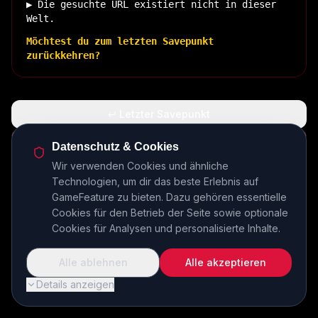
▶ Die gesuchte URL existiert nicht in dieser
Welt.
Möchtest du zum letzten Savepunkt
zurückkehren?
↩ Letzter Savepunkt
🏠 Zurück zur Basis
Datenschutz & Cookies
Wir verwenden Cookies und ähnliche
Technologien, um dir das beste Erlebnis auf
INSERT COIN TO CONTINUE...
GameFeature zu bieten. Dazu gehören essentielle
Cookies für den Betrieb der Seite sowie optionale
Cookies für Analysen und personalisierte Inhalte.
Alle ablehnen
Alle akzeptieren
Details anzeigen