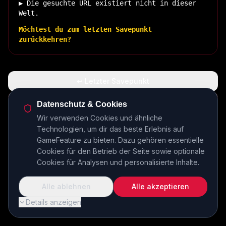
▶ Die gesuchte URL existiert nicht in dieser
Welt.
Möchtest du zum letzten Savepunkt
zurückkehren?
↩ Letzter Savepunkt
🏠 Zurück zur Basis
Datenschutz & Cookies
Wir verwenden Cookies und ähnliche
Technologien, um dir das beste Erlebnis auf
INSERT COIN TO CONTINUE...
GameFeature zu bieten. Dazu gehören essentielle
Cookies für den Betrieb der Seite sowie optionale
Cookies für Analysen und personalisierte Inhalte.
Alle ablehnen
Alle akzeptieren
Details anzeigen