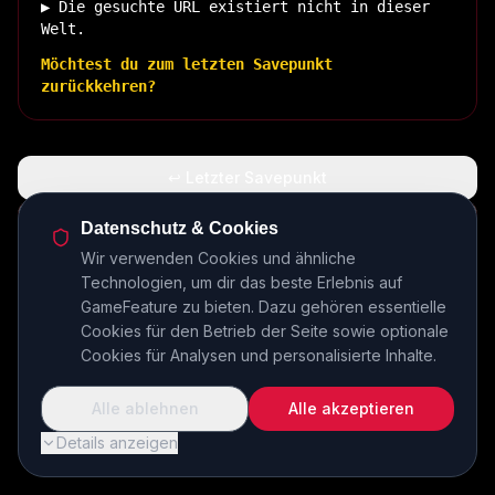
▶ Die gesuchte URL existiert nicht in dieser
Welt.
Möchtest du zum letzten Savepunkt
zurückkehren?
↩ Letzter Savepunkt
🏠 Zurück zur Basis
Datenschutz & Cookies
Wir verwenden Cookies und ähnliche
Technologien, um dir das beste Erlebnis auf
INSERT COIN TO CONTINUE...
GameFeature zu bieten. Dazu gehören essentielle
Cookies für den Betrieb der Seite sowie optionale
Cookies für Analysen und personalisierte Inhalte.
Alle ablehnen
Alle akzeptieren
Details anzeigen