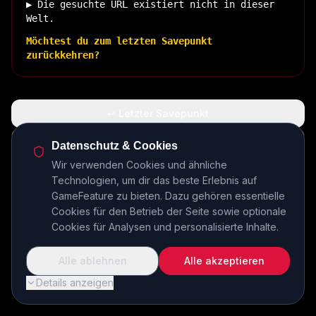
▶ Die gesuchte URL existiert nicht in dieser
Welt.
Möchtest du zum letzten Savepunkt
zurückkehren?
↩ Letzter Savepunkt
🏠 Zurück zur Basis
Datenschutz & Cookies
Wir verwenden Cookies und ähnliche
Technologien, um dir das beste Erlebnis auf
INSERT COIN TO CONTINUE...
GameFeature zu bieten. Dazu gehören essentielle
Cookies für den Betrieb der Seite sowie optionale
Cookies für Analysen und personalisierte Inhalte.
Alle ablehnen
Alle akzeptieren
Details anzeigen