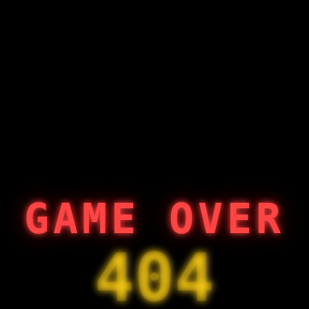
GAME OVER
404