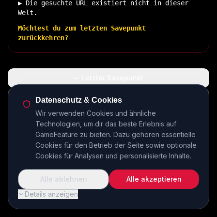
▶ Die gesuchte URL existiert nicht in dieser
Welt.
Möchtest du zum letzten Savepunkt
zurückkehren?
↩ Letzter Savepunkt
🏠 Zurück zur Basis
Datenschutz & Cookies
Wir verwenden Cookies und ähnliche
Technologien, um dir das beste Erlebnis auf
INSERT COIN TO CONTINUE...
GameFeature zu bieten. Dazu gehören essentielle
Cookies für den Betrieb der Seite sowie optionale
Cookies für Analysen und personalisierte Inhalte.
Alle ablehnen
Alle akzeptieren
Details anzeigen