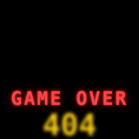
GAME OVER
404