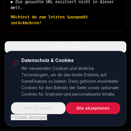
▶ Die gesuchte URL existiert nicht in dieser
Welt.
Möchtest du zum letzten Savepunkt
zurückkehren?
↩ Letzter Savepunkt
🏠 Zurück zur Basis
Datenschutz & Cookies
Wir verwenden Cookies und ähnliche
Technologien, um dir das beste Erlebnis auf
INSERT COIN TO CONTINUE...
GameFeature zu bieten. Dazu gehören essentielle
Cookies für den Betrieb der Seite sowie optionale
Cookies für Analysen und personalisierte Inhalte.
Alle ablehnen
Alle akzeptieren
Details anzeigen