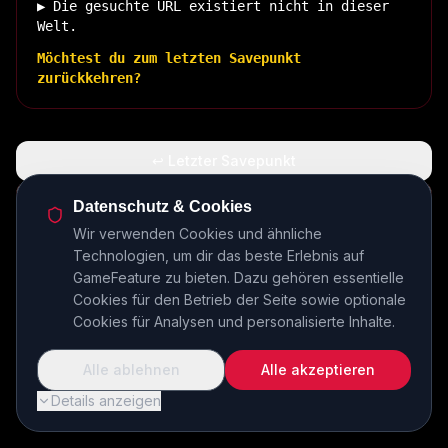
▶ Die gesuchte URL existiert nicht in dieser
Welt.
Möchtest du zum letzten Savepunkt
zurückkehren?
↩ Letzter Savepunkt
🏠 Zurück zur Basis
Datenschutz & Cookies
Wir verwenden Cookies und ähnliche
Technologien, um dir das beste Erlebnis auf
INSERT COIN TO CONTINUE...
GameFeature zu bieten. Dazu gehören essentielle
Cookies für den Betrieb der Seite sowie optionale
Cookies für Analysen und personalisierte Inhalte.
Alle ablehnen
Alle akzeptieren
Details anzeigen