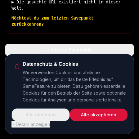
▶ Die gesuchte URL existiert nicht in dieser
Welt.
Möchtest du zum letzten Savepunkt
zurückkehren?
↩ Letzter Savepunkt
🏠 Zurück zur Basis
Datenschutz & Cookies
Wir verwenden Cookies und ähnliche
Technologien, um dir das beste Erlebnis auf
INSERT COIN TO CONTINUE...
GameFeature zu bieten. Dazu gehören essentielle
Cookies für den Betrieb der Seite sowie optionale
Cookies für Analysen und personalisierte Inhalte.
Alle ablehnen
Alle akzeptieren
Details anzeigen