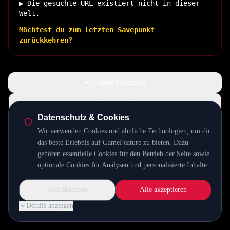
▶ Die gesuchte URL existiert nicht in dieser
Welt.
Möchtest du zum letzten Savepunkt
zurückkehren?
↩ Letzter Savepunkt
🏠 Zurück zur Basis
Datenschutz & Cookies
Wir verwenden Cookies und ähnliche Technologien, um dir
INSERT COIN TO CONTINUE...
das beste Erlebnis auf GameFeature zu bieten. Dazu
gehören essentielle Cookies für den Betrieb der Seite sowie
optionale Cookies für Analysen und personalisierte Inhalte.
Alle ablehnen
Alle akzeptieren
Details anzeigen