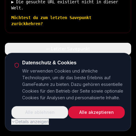
▶ Die gesuchte URL existiert nicht in dieser
Welt.
Möchtest du zum letzten Savepunkt
zurückkehren?
↩ Letzter Savepunkt
🏠 Zurück zur Basis
Datenschutz & Cookies
Wir verwenden Cookies und ähnliche
Technologien, um dir das beste Erlebnis auf
INSERT COIN TO CONTINUE...
GameFeature zu bieten. Dazu gehören essentielle
Cookies für den Betrieb der Seite sowie optionale
Cookies für Analysen und personalisierte Inhalte.
Alle ablehnen
Alle akzeptieren
Details anzeigen