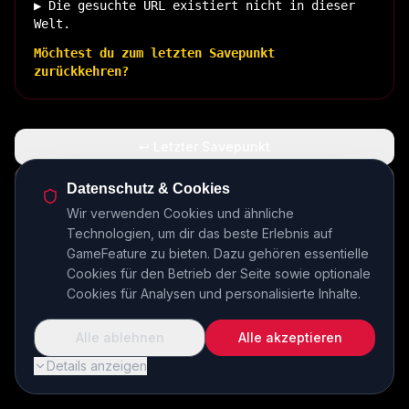
▶ Die gesuchte URL existiert nicht in dieser
Welt.
Möchtest du zum letzten Savepunkt
zurückkehren?
↩ Letzter Savepunkt
🏠 Zurück zur Basis
Datenschutz & Cookies
Wir verwenden Cookies und ähnliche
Technologien, um dir das beste Erlebnis auf
INSERT COIN TO CONTINUE...
GameFeature zu bieten. Dazu gehören essentielle
Cookies für den Betrieb der Seite sowie optionale
Cookies für Analysen und personalisierte Inhalte.
Alle ablehnen
Alle akzeptieren
Details anzeigen