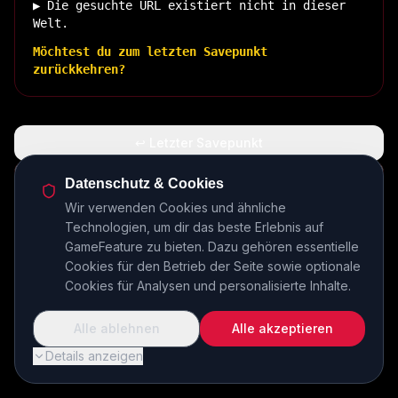
▶ Die gesuchte URL existiert nicht in dieser
Welt.
Möchtest du zum letzten Savepunkt
zurückkehren?
↩ Letzter Savepunkt
🏠 Zurück zur Basis
Datenschutz & Cookies
Wir verwenden Cookies und ähnliche
Technologien, um dir das beste Erlebnis auf
INSERT COIN TO CONTINUE...
GameFeature zu bieten. Dazu gehören essentielle
Cookies für den Betrieb der Seite sowie optionale
Cookies für Analysen und personalisierte Inhalte.
Alle ablehnen
Alle akzeptieren
Details anzeigen