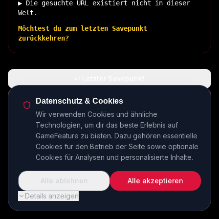
▶ Die gesuchte URL existiert nicht in dieser
Welt.
Möchtest du zum letzten Savepunkt
zurückkehren?
↩ Letzter Savepunkt
🏠 Zurück zur Basis
Datenschutz & Cookies
Wir verwenden Cookies und ähnliche
Technologien, um dir das beste Erlebnis auf
INSERT COIN TO CONTINUE...
GameFeature zu bieten. Dazu gehören essentielle
Cookies für den Betrieb der Seite sowie optionale
Cookies für Analysen und personalisierte Inhalte.
Alle ablehnen
Alle akzeptieren
Details anzeigen