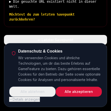
▶ Die gesuchte URL existiert nicht in dieser
Welt.
Möchtest du zum letzten Savepunkt
zurückkehren?
↩ Letzter Savepunkt
🏠 Zurück zur Basis
Datenschutz & Cookies
Wir verwenden Cookies und ähnliche
Technologien, um dir das beste Erlebnis auf
INSERT COIN TO CONTINUE...
GameFeature zu bieten. Dazu gehören essentielle
Cookies für den Betrieb der Seite sowie optionale
Cookies für Analysen und personalisierte Inhalte.
Alle ablehnen
Alle akzeptieren
Details anzeigen