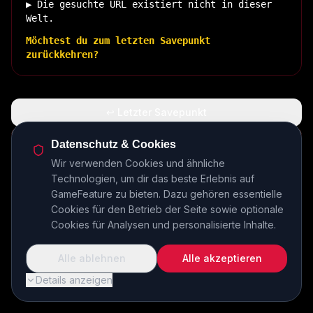
▶ Die gesuchte URL existiert nicht in dieser
Welt.
Möchtest du zum letzten Savepunkt
zurückkehren?
↩ Letzter Savepunkt
🏠 Zurück zur Basis
Datenschutz & Cookies
Wir verwenden Cookies und ähnliche
Technologien, um dir das beste Erlebnis auf
INSERT COIN TO CONTINUE...
GameFeature zu bieten. Dazu gehören essentielle
Cookies für den Betrieb der Seite sowie optionale
Cookies für Analysen und personalisierte Inhalte.
Alle ablehnen
Alle akzeptieren
Details anzeigen