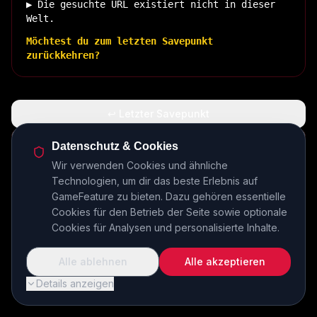
▶ Die gesuchte URL existiert nicht in dieser
Welt.
Möchtest du zum letzten Savepunkt
zurückkehren?
↩ Letzter Savepunkt
🏠 Zurück zur Basis
Datenschutz & Cookies
Wir verwenden Cookies und ähnliche
Technologien, um dir das beste Erlebnis auf
INSERT COIN TO CONTINUE...
GameFeature zu bieten. Dazu gehören essentielle
Cookies für den Betrieb der Seite sowie optionale
Cookies für Analysen und personalisierte Inhalte.
Alle ablehnen
Alle akzeptieren
Details anzeigen