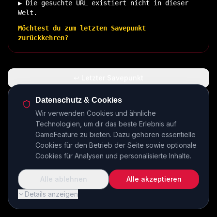
▶ Die gesuchte URL existiert nicht in dieser
Welt.
Möchtest du zum letzten Savepunkt
zurückkehren?
↩ Letzter Savepunkt
🏠 Zurück zur Basis
Datenschutz & Cookies
Wir verwenden Cookies und ähnliche
Technologien, um dir das beste Erlebnis auf
INSERT COIN TO CONTINUE...
GameFeature zu bieten. Dazu gehören essentielle
Cookies für den Betrieb der Seite sowie optionale
Cookies für Analysen und personalisierte Inhalte.
Alle ablehnen
Alle akzeptieren
Details anzeigen