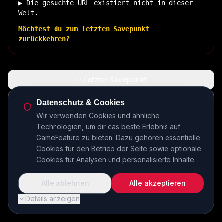
▶ Die gesuchte URL existiert nicht in dieser
Welt.
Möchtest du zum letzten Savepunkt
zurückkehren?
↩ Letzter Savepunkt
🏠 Zurück zur Basis
Datenschutz & Cookies
Wir verwenden Cookies und ähnliche
Technologien, um dir das beste Erlebnis auf
INSERT COIN TO CONTINUE...
GameFeature zu bieten. Dazu gehören essentielle
Cookies für den Betrieb der Seite sowie optionale
Cookies für Analysen und personalisierte Inhalte.
Alle ablehnen
Alle akzeptieren
Details anzeigen