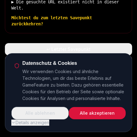
▶ Die gesuchte URL existiert nicht in dieser
Welt.
Möchtest du zum letzten Savepunkt
zurückkehren?
↩ Letzter Savepunkt
🏠 Zurück zur Basis
Datenschutz & Cookies
Wir verwenden Cookies und ähnliche
Technologien, um dir das beste Erlebnis auf
INSERT COIN TO CONTINUE...
GameFeature zu bieten. Dazu gehören essentielle
Cookies für den Betrieb der Seite sowie optionale
Cookies für Analysen und personalisierte Inhalte.
Alle ablehnen
Alle akzeptieren
Details anzeigen