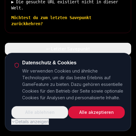
▶ Die gesuchte URL existiert nicht in dieser
Welt.
Möchtest du zum letzten Savepunkt
zurückkehren?
↩ Letzter Savepunkt
🏠 Zurück zur Basis
Datenschutz & Cookies
Wir verwenden Cookies und ähnliche
Technologien, um dir das beste Erlebnis auf
INSERT COIN TO CONTINUE...
GameFeature zu bieten. Dazu gehören essentielle
Cookies für den Betrieb der Seite sowie optionale
Cookies für Analysen und personalisierte Inhalte.
Alle ablehnen
Alle akzeptieren
Details anzeigen